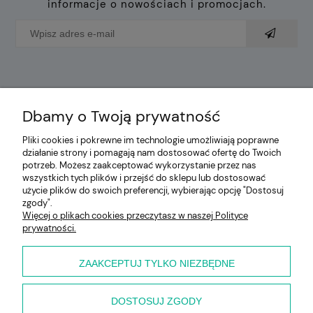
informacje o nowościach i promocjach.
Dbamy o Twoją prywatność
Pliki cookies i pokrewne im technologie umożliwiają poprawne
Pomoc
działanie strony i pomagają nam dostosować ofertę do Twoich
potrzeb. Możesz zaakceptować wykorzystanie przez nas
Moje konto
wszystkich tych plików i przejść do sklepu lub dostosować
użycie plików do swoich preferencji, wybierając opcję "Dostosuj
zgody".
Płatności i dostawa
Więcej o plikach cookies przeczytasz w naszej Polityce
prywatności.
Informacje
ZAAKCEPTUJ TYLKO NIEZBĘDNE
O nas
DOSTOSUJ ZGODY